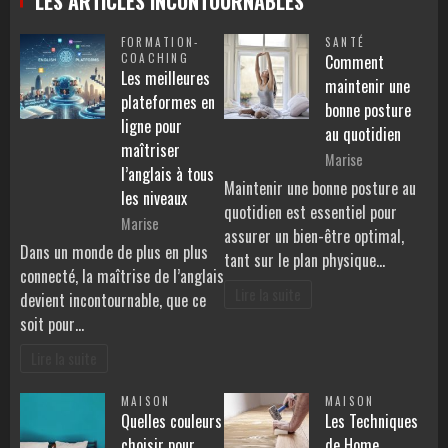
LES ARTICLES INCONTOURNABLES
FORMATION-
SANTÉ
COACHING
Comment
Les meilleures
maintenir une
plateformes en
bonne posture
ligne pour
au quotidien
maîtriser
Marise
l’anglais à tous
Maintenir une bonne posture au
les niveaux
quotidien est essentiel pour
Marise
assurer un bien-être optimal,
Dans un monde de plus en plus
tant sur le plan physique…
connecté, la maîtrise de l’anglais
Lire la suite
devient incontournable, que ce
soit pour…
Lire la suite
MAISON
MAISON
Quelles couleurs
Les Techniques
choisir pour
de Home