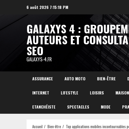
Aller
6 août 2026
7:15:19 PM
au
contenu
GALAXYS 4 : GROUPEM
AUTEURS ET CONSULTA
SEO
GALAXYS-4.FR
ASSURANCE
AUTO MOTO
BIEN-ÊTRE
INTERNET
LIFESTYLE
LOISIRS
MAISON
ETANCHÉISTE
SPECTACLES
MODE
PRA
Accueil
Bien-être
Top applications mobiles incontournables po