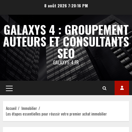
Aller
8 août 2026
7:20:17 PM
au
contenu
GALAXYS 4 : GROUPEMENT
AUTEURS ET CONSULTANTS
SEO
GALAXYS-4.FR
Menu
principal
Accueil
Immobilier
Les étapes essentielles pour réussir votre premier achat immobilier