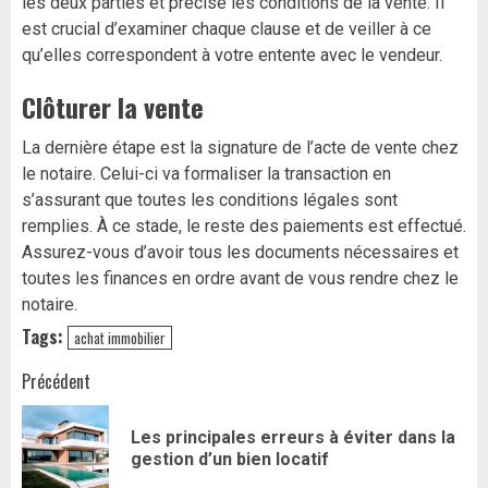
les deux parties et précise les conditions de la vente. Il
est crucial d’examiner chaque clause et de veiller à ce
qu’elles correspondent à votre entente avec le vendeur.
Clôturer la vente
La dernière étape est la signature de l’acte de vente chez
le notaire. Celui-ci va formaliser la transaction en
s’assurant que toutes les conditions légales sont
remplies. À ce stade, le reste des paiements est effectué.
Assurez-vous d’avoir tous les documents nécessaires et
toutes les finances en ordre avant de vous rendre chez le
notaire.
Tags:
achat immobilier
Navigation
Précédent
d’article
Les principales erreurs à éviter dans la
Art
gestion d’un bien locatif
pr