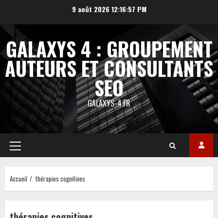
Aller
9 août 2026
12:16:58 PM
au
contenu
GALAXYS 4 : GROUPEMENT
AUTEURS ET CONSULTANTS
SEO
GALAXYS-4.FR
Menu
principal
Accueil
thérapies cognitives
thérapies cognitives