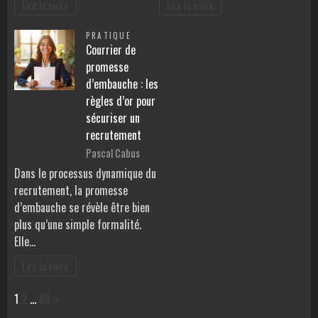
Lire la suite
Lire la suite
PRATIQUE
Courrier de
promesse
d’embauche : les
règles d’or pour
sécuriser un
recrutement
Pascal Cabus
Dans le processus dynamique du
recrutement, la promesse
d’embauche se révèle être bien
plus qu’une simple formalité.
Elle…
Lire la suite
Page:
Next
1
2
…
88
»