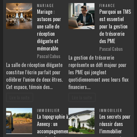
MARIAGE
FINANCE
Mariage :
Pourquoi un TMS
astuces pour
est essentiel
une salle de
pour la gestion
réception
de trésorerie
élégante et
des PME
mémorable
Pascal Cabus
Pascal Cabus
La gestion de trésorerie
La salle de réception élégante
représente un défi majeur pour
constitue l’écrin parfait pour
les PME qui jonglent
célébrer l’union de deux êtres.
quotidiennement avec leurs flux
Cet espace, témoin des…
financiers.…
Lire la suite
Lire la suite
IMMOBILIER
IMMOBILIER
La topographie à
Les secrets pour
Annecy : un
réussir dans
accompagnement
l’immobilier