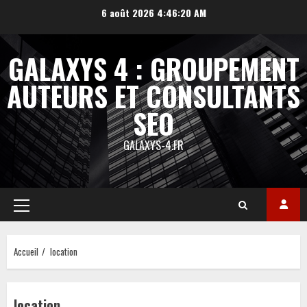
Aller
6 août 2026
4:46:20 AM
au
contenu
GALAXYS 4 : GROUPEMENT
AUTEURS ET CONSULTANTS
SEO
GALAXYS-4.FR
Menu
principal
Accueil
location
location