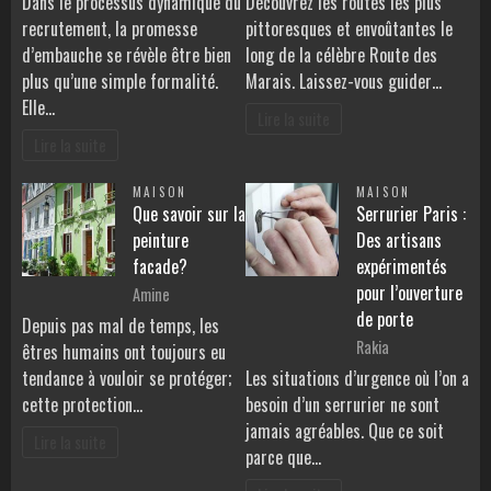
Dans le processus dynamique du
Découvrez les routes les plus
recrutement, la promesse
pittoresques et envoûtantes le
d’embauche se révèle être bien
long de la célèbre Route des
plus qu’une simple formalité.
Marais. Laissez-vous guider…
Elle…
Lire la suite
Lire la suite
MAISON
MAISON
Que savoir sur la
Serrurier Paris :
peinture
Des artisans
facade?
expérimentés
pour l’ouverture
Amine
de porte
Depuis pas mal de temps, les
Rakia
êtres humains ont toujours eu
tendance à vouloir se protéger;
Les situations d’urgence où l’on a
cette protection…
besoin d’un serrurier ne sont
jamais agréables. Que ce soit
Lire la suite
parce que…