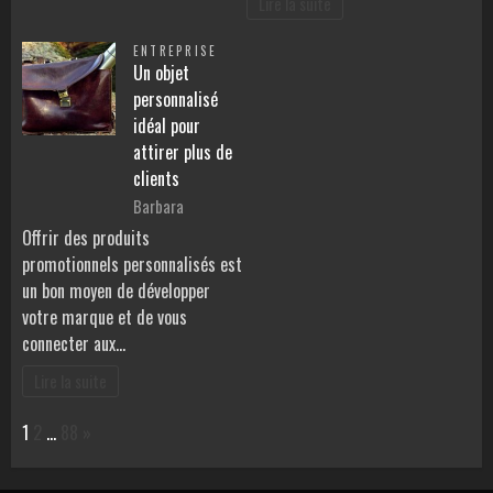
Lire la suite
ENTREPRISE
Un objet
personnalisé
idéal pour
attirer plus de
clients
Barbara
Offrir des produits
promotionnels personnalisés est
un bon moyen de développer
votre marque et de vous
connecter aux…
Lire la suite
Page:
Next
1
2
…
88
»