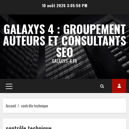
Aller
10 août 2026
3:05:51 PM
au
contenu
GALAXYS 4 : GROUPEMENT
AUTEURS ET CONSULTANTS
SEO
GALAXYS-4.FR
Menu
principal
Accueil
contrôle technique
contrôle technique