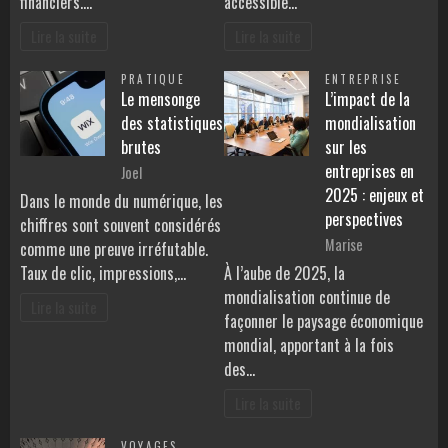
financiers.…
accessible…
Lire la suite
Lire la suite
PRATIQUE
ENTREPRISE
Le mensonge
L’impact de la
des statistiques
mondialisation
brutes
sur les
entreprises en
Joel
2025 : enjeux et
Dans le monde du numérique, les
perspectives
chiffres sont souvent considérés
Marise
comme une preuve irréfutable.
Taux de clic, impressions,…
À l’aube de 2025, la
mondialisation continue de
Lire la suite
façonner le paysage économique
mondial, apportant à la fois
des…
Lire la suite
VOYAGES