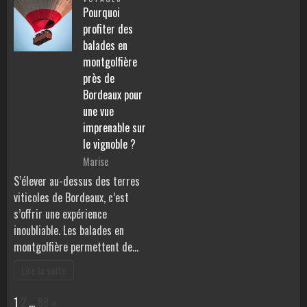
Pourquoi
profiter des
balades en
montgolfière
près de
Bordeaux pour
une vue
imprenable sur
le vignoble ?
Marise
S’élever au-dessus des terres
viticoles de Bordeaux, c’est
s’offrir une expérience
inoubliable. Les balades en
montgolfière permettent de…
Lire la suite
Page:
Next
1
2
…
88
»