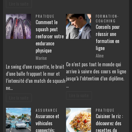
Lire la suite
PRATIQUE
FORMATION-
Comment le
COACHING
Conseils pour
squash peut
réussir une
renforcer votre
formation en
endurance
ligne
physique
Aline
Marise
Ce n’est pas tout le monde qui
Le swing d’une raquette, le bruit
arrive à suivre des cours en ligne
d’une balle frappant le mur et
jusqu’à l’obtention d’un diplôme.
l’intensité d’un match de squash
…
ne…
Lire la suite
Lire la suite
ASSURANCE
PRATIQUE
Assurance et
Cuisiner le riz :
véhicules
découvrez des
connectés:
recettes du