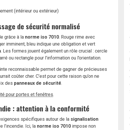
ment (intérieur ou extérieur)
essage de sécurité normalisé
le grâce à la
norme iso 7010
. Rouge rime avec
ger imminent, bleu indique une obligation et vert
n
. Les formes jouent également un rôle crucial : cercle
rré ou rectangle pour l’information ou l’orientation.
einte reconnaissable permet de gagner de précieuses
rrait coûter cher. C’est pour cette raison qu’on ne
oix des
panneaux de sécurité
.
té pour portes et fenêtres
.
ndie : attention à la conformité
s exigences spécifiques autour de la
signalisation
l’incendie. Ici, la
norme iso 7010
impose non