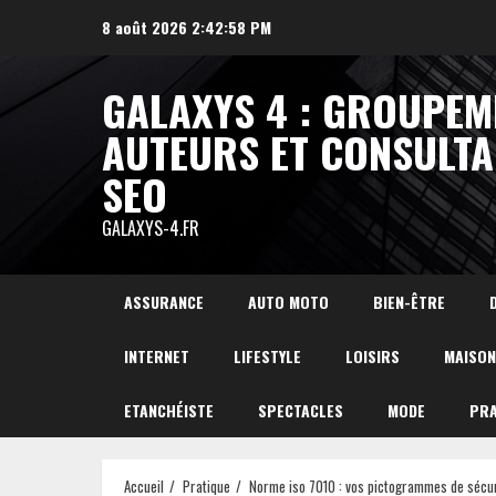
Aller
8 août 2026
2:42:59 PM
au
contenu
GALAXYS 4 : GROUPEM
AUTEURS ET CONSULTA
SEO
GALAXYS-4.FR
ASSURANCE
AUTO MOTO
BIEN-ÊTRE
INTERNET
LIFESTYLE
LOISIRS
MAISON
ETANCHÉISTE
SPECTACLES
MODE
PRA
Accueil
Pratique
Norme iso 7010 : vos pictogrammes de sécur