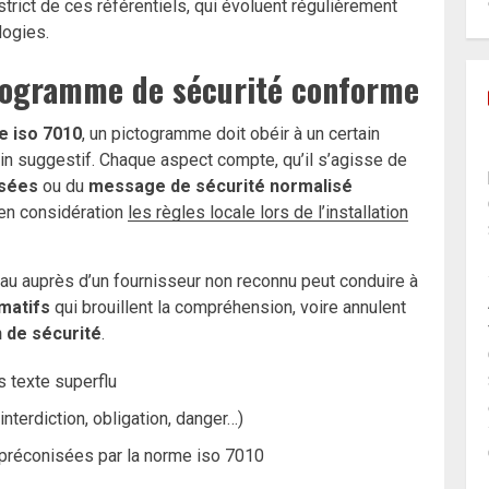
trict de ces référentiels, qui évoluent régulièrement
logies.
ctogramme de sécurité conforme
e iso 7010
, un pictogramme doit obéir à un certain
in suggestif. Chaque aspect compte, qu’il s’agisse de
isées
ou du
message de sécurité normalisé
 en considération
les règles locale lors de l’installation
eau auprès d’un fournisseur non reconnu peut conduire à
matifs
qui brouillent la compréhension, voire annulent
n de sécurité
.
s texte superflu
terdiction, obligation, danger…)
préconisées par la norme iso 7010