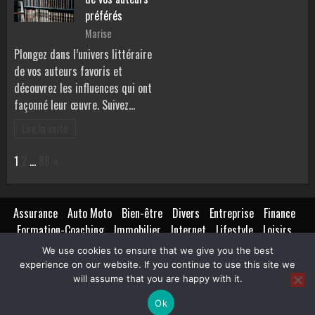
préférés
Marise
Plongez dans l’univers littéraire
de vos auteurs favoris et
découvrez les influences qui ont
façonné leur œuvre. Suivez…
Lire la suite
Page:
Next
1
2
…
88
»
Assurance
Auto Moto
Bien-être
Divers
Entreprise
Finance
Formation-Coaching
Immobilier
Internet
Lifestyle
Loisirs
Maison
Décoration
Mariage
Métiers
We use cookies to ensure that we give you the best
Agence référencement web
Etanchéiste
Spectacles
Mode
experience on our website. If you continue to use this site we
Pratique
Santé
Séniors
Transports
Voyages
will assume that you are happy with it.
Ok
Copyright © All rights reserved.
|
BroadNews
par AF themes