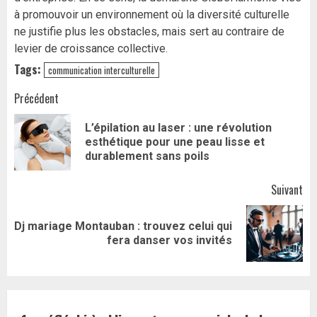
à promouvoir un environnement où la diversité culturelle
ne justifie plus les obstacles, mais sert au contraire de
levier de croissance collective.
Tags:
communication interculturelle
Navigation
Précédent
d’article
L’épilation au laser : une révolution
Art
esthétique pour une peau lisse et
pr
durablement sans poils
Suivant
Dj mariage Montauban : trouvez celui qui
Article
fera danser vos invités
suivant: