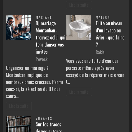
Lire la suite
MARIAGE
MAISON
Dj mariage
Fuite au niveau
Montauban :
d’un lavabo ou
trouvez celui qui
évier : que faire
fera danser vos
?
invités
Rakia
Povoski
Vous avez une fuite d’eau qui
Organiser un mariage à
persiste même après avoir
Montauban implique de
essayé de la réparer mais e vain
nombreux choix cruciaux. Parmi
!…
ceux-ci, la sélection du DJ qui
Lire la suite
saura…
Lire la suite
VOYAGES
Sur les traces
de vos auteurs