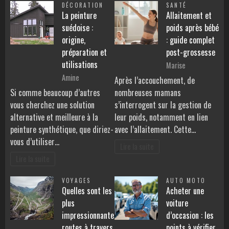
DÉCORATION
SANTÉ
La peinture
Allaitement et
suédoise :
poids après bébé
origine,
: guide complet
préparation et
post-grossesse
utilisations
Marise
Amine
Après l’accouchement, de
Si comme beaucoup d’autres
nombreuses mamans
vous cherchez une solution
s’interrogent sur la gestion de
alternative et meilleure à la
leur poids, notamment en lien
peinture synthétique, que diriez-
avec l’allaitement. Cette…
vous d’utiliser…
Lire la suite
Lire la suite
VOYAGES
AUTO MOTO
Quelles sont les
Acheter une
plus
voiture
impressionnantes
d’occasion : les
routes à travers
points à vérifier