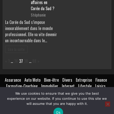
affaires en
Corée du Sud ?
Stéphanie
La Corée du Sud s’impose
inexorablement dans le monde
professionnel. Elle va vite devenir
un incontournable dans le…
Lire la suite
Page:
Previous
Next
«
1
…
36
37
38
…
88
»
Assurance
Auto Moto
Bien-être
Divers
Entreprise
Finance
Formation-Coaching
Immobilier
Internet
Lifestyle
Loisirs
Maison
Décoration
Mariage
Métiers
We use cookies to ensure that we give you the best
Agence référencement web
Etanchéiste
Spectacles
Mode
experience on our website. If you continue to use this site we
Pratique
Santé
Séniors
Transports
Voyages
will assume that you are happy with it.
Ok