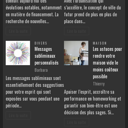
connaît aujourd’hui des
Avec l’urbanisation qui
évolutions notables, notamment
s’accélère, le concept de ville du
en matière de financement. La
futur prend de plus en plus de
recherche de nouvelles…
place dans…
Lire la suite
Lire la suite
DIVERS
MAISON
Messages
Les astuces pour
subliminaux
rendre votre
personnalisés
maison vide le
moins coûteux
Barbara
possible
Les messages subliminaux sont
Thierry
essentiellement des suggestions
pour votre esprit qui sont
Apaiser l’esprit, accroître sa
exposées sur vous pendant une
performance en homeworking et
période…
garantir son bien-être est une
décision des plus sages. Si…
Lire la suite
Lire la suite