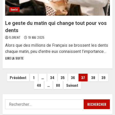
Santé
Le geste du matin qui change tout pour vos
dents
FLORENT
19 MAI 2025
Alors que des millions de Français se brossent les dents
chaque matin, peu d’entre eux connaissent l’importance...
LIRE LA SUITE
Pagination
Précédent
1
…
34
35
36
37
38
39
40
…
80
Suivant
des
publications
Rechercher :