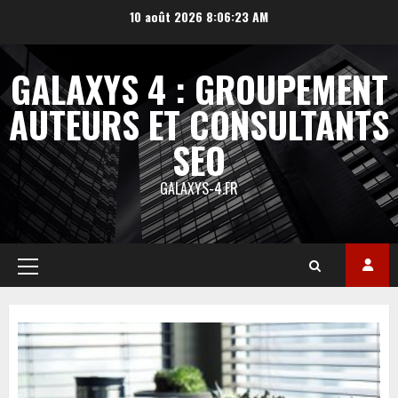
Aller
10 août 2026
8:06:25 AM
au
contenu
GALAXYS 4 : GROUPEMENT
AUTEURS ET CONSULTANTS
SEO
GALAXYS-4.FR
Menu
principal